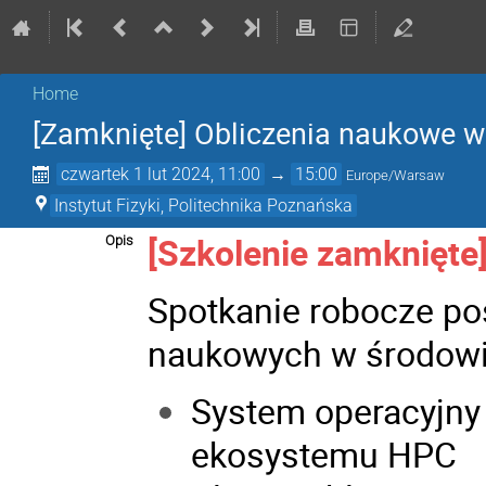
Home
[Zamknięte] Obliczenia naukowe 
czwartek 1 lut 2024, 11:00
→
15:00
Europe/Warsaw
Instytut Fizyki, Politechnika Poznańska
[Szkolenie zamknięte
Opis
Spotkanie robocze po
naukowych w środow
System operacyjny
ekosystemu HPC