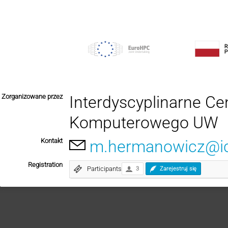
Zorganizowane przez
Interdyscyplinarne C
Komputerowego UW
Kontakt
m.hermanowicz@ic
Registration
Participants
3
Zarejestruj się