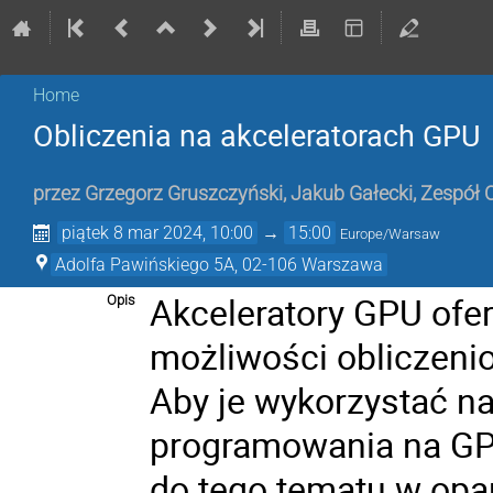
Home
Obliczenia na akceleratorach GPU
przez
Grzegorz Gruszczyński
,
Jakub Gałecki
,
Zespół
piątek 8 mar 2024, 10:00
→
15:00
Europe/Warsaw
Adolfa Pawińskiego 5A, 02-106 Warszawa
Akceleratory GPU ofer
Opis
możliwości obliczenio
Aby je wykorzystać n
programowania na GP
do tego tematu w opa