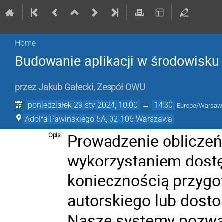
Home
Budowanie aplikacji w środowisk
przez
Jakub Gałecki
,
Zespół OWU
poniedziałek 29 sty 2024, 10:00
→
14:30
Europe/Warsa
Adolfa Pawińskiego 5A, 02-106 Warszawa
Prowadzenie obliczeń
Opis
wykorzystaniem dostę
koniecznością przyg
autorskiego lub dost
Nasze systemy pozwa