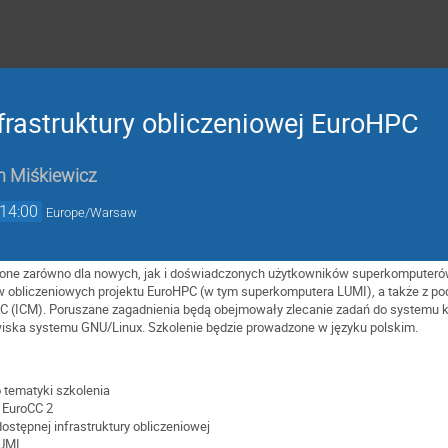
rastruktury obliczeniowej EuroHPC
n Miśkiewicz
14:00
Europe/Warsaw
zone zarówno dla nowych, jak i doświadczonych użytkowników superkomputerów
 obliczeniowych projektu EuroHPC (w tym superkomputera LUMI), a także z po
(ICM). Poruszane zagadnienia będą obejmowały zlecanie zadań do systemu ko
iska systemu GNU/Linux. Szkolenie będzie prowadzone w języku polskim.
tematyki szkolenia
 EuroCC 2
ostępnej infrastruktury obliczeniowej
UMI