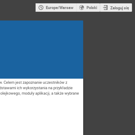
Europe/Warsaw
Polski
Zaloguj się
. Celem jest zapoznanie uczestników z
dstawami ich wykorzystania na przykładzie
lejkowego, moduły aplikacji, a także wybrane