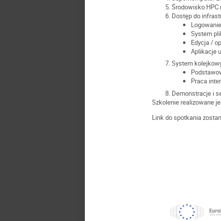
Środowisko HPC 
Dostęp do infrast
Logowani
System pl
Edycja / o
Aplikacje
System kolejko
Podstawow
Praca int
Demonstracje i s
Szkolenie realizowane j
Link do spotkania zosta