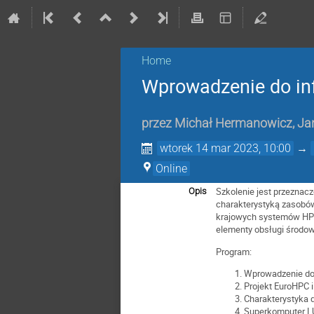
Home
Wprowadzenie do inf
przez
Michał Hermanowicz
,
Ja
wtorek 14 mar 2023, 10:00
→
Online
Szkolenie jest przeznac
Opis
charakterystyką zasobów
krajowych systemów HPC 
elementy obsługi środow
Program:
Wprowadzenie do 
Projekt EuroHPC i
Charakterystyka d
Superkomputer L