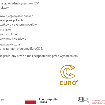
na przykładzie systemów ICM
ruktury:
e
ików / kopiowanie danych
peracje na plikach
 użytkowe / system modułów
wy SLURM
e instrukcje
eraktywna i wsadowa
esja praktyczna
est w ramach programu EuroCC 2.
nie przesłany przez e-mail bezpośrednio przed wydarzeniem.