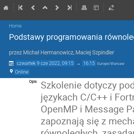
Home
Podstawy programowania równol
przez
Michał Hermanowicz
,
Maciej Szpindler
czwartek 9 cze 2022, 09:15
→
16:15
Europe/Warsaw
Online
Szkolenie dotyczy p
Opis
językach C/C++ i For
OpenMP i Message Pas
zapoznają się z mec
równoległych, zasadam