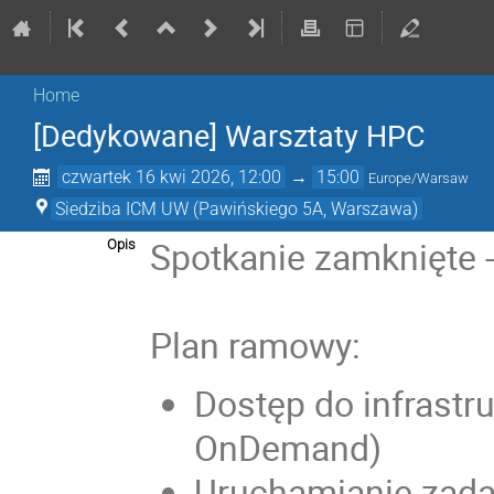
Home
[Dedykowane] Warsztaty HPC
czwartek 16 kwi 2026, 12:00
→
15:00
Europe/Warsaw
Siedziba ICM UW (Pawińskiego 5A, Warszawa)
Spotkanie zamknięte -
Opis
Plan ramowy:
Dostęp do infrastr
OnDemand)
Uruchamianie zad