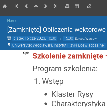
Home
[Zamknięte] Obliczenia wektorowe
piątek 16 cze 2023, 10:00
→
15:00
Europe/Warsaw
Uniwersytet Wrocławski, Instytut Fizyki Doświadczalnej
Szkolenie zamknięte 
Opis
Program szkolenia:
Wstęp
Klaster Rysy
Charakterystyka