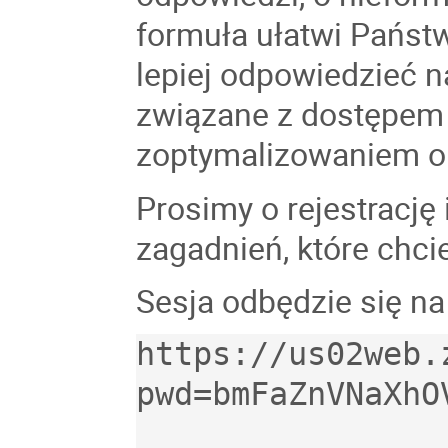
formuła ułatwi Państ
lepiej odpowiedzieć n
związane z dostępem
zoptymalizowaniem ob
Prosimy o rejestrację
zagadnień, które chci
Sesja odbędzie się n
https://us02web.
pwd=bmFaZnVNaXhO