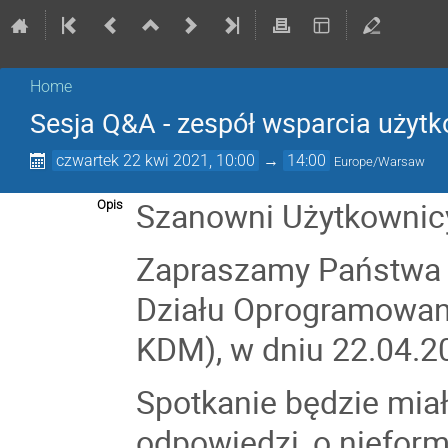
Home
Sesja Q&A - zespół wsparcia uży
czwartek 22 kwi 2021, 10:00
→
14:00
Europe/Warsaw
Szanowni Użytkownic
Opis
Zapraszamy Państwa n
Działu Oprogramowani
KDM), w dniu 22.04.2
Spotkanie będzie mia
odpowiedzi, o nieform