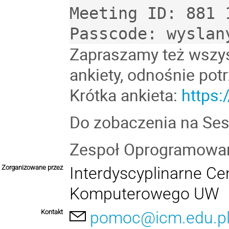
Meeting ID: 881 1
Zapraszamy też wszys
ankiety, odnośnie pot
Krótka ankieta:
https
Do zobaczenia na Ses
Zespoł Oprogramowan
Zorganizowane przez
Interdyscyplinarne C
Komputerowego UW
Kontakt
pomoc@icm.edu.p